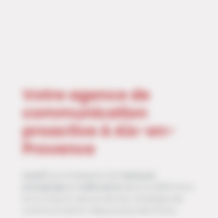
Votre agence de
communication
proactive à Aix-en-
Provence
Level2
accompagne les
marques
,
entreprises
et
institutions
dans la définition
et la mise en œuvre de leur stratégie de
communication depuis plus de 15 ans.