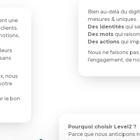
Bien au-delà du digit
mesures & uniques.
ent une
Des identités
qui s
clients.
Des mots
qui raison
motions,
Des actions
qui imp
leurs
Nous ne faisons pas 
 sans
l’engagement, de no
ix, nous
votre
r le bon
Pourquoi choisir Level2 ?
Parce que nous anticipons 