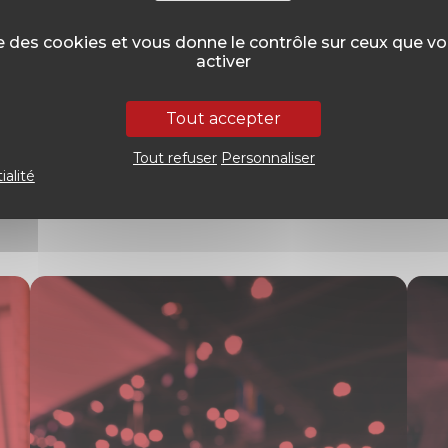
dre et maintenir votre présence numérique est essent
ise des cookies et vous donne le contrôle sur ceux que v
 immersives, créatrices de sens pour marquer les espri
activer
TÉ.
Nous voulons créer un réel impact pour nos clients. Cr
Tout accepter
Tout refuser
Personnaliser
ialité