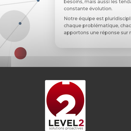
besoins, mais aussi les ten
constante évolution.
Notre équipe est pluridiscipli
chaque problématique, chaq
apportons une réponse sur 
xpérience de marque exceptionnelle
 par le style, chaque expérience et expression compte
ntuitive permet des expériences significatives