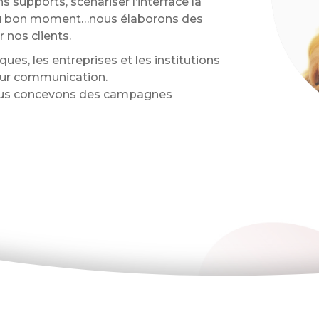
s supports, scénariser l’interface la
s au bon moment…nous élaborons des
 nos clients.
s, les entreprises et les institutions
leur communication.
 nous concevons des campagnes