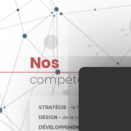
Nos
compétences
STRATÉGIE -
le fondement de toute e
DESIGN -
de la voix au ton en passant
DÉVELOPPEMENT -
la fonctionnalité i