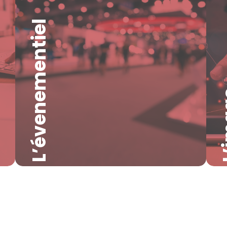
L’évenementiel
L’