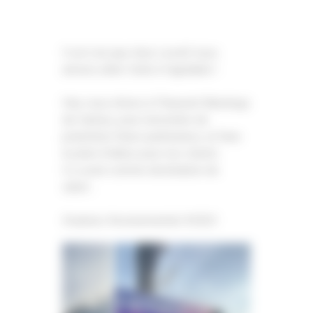
Il est vrai que chez Level2 nous
aimons allier l’utile à l’agréable !
Hier, nous étions à l’Heavent Meetings
de Cannes, pour rencontrer de
potentiels futurs partenaires, et faire
le plein d’idées pour nos clients.
Il y a pire comme destination de
salon…
#cannes #evenementiel #2023