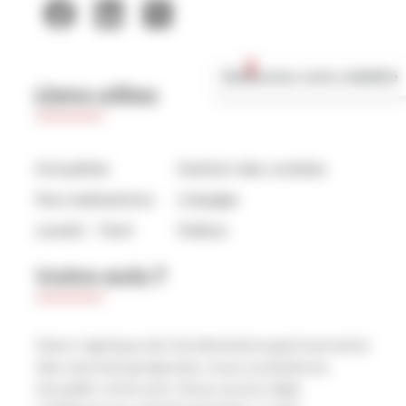
🚀 Boostez votre visibilité
Liens utiles
Actualités
Gestion des cookies
Nos réalisations
L’équipe
Level2 – Tech
Vidéos
Votre avis ?
Dans l’optique de l’amélioration permamente
des services proposés, nous souhaitons
recueillir votre avis. Nous avons déjà