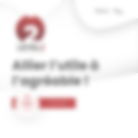
Panneau de gestion des cookies
Menu
Allier l’utile à
l’agréable !
30
Comm
Mar
2023