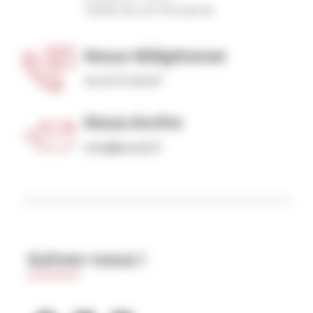
13290 Aix-en-Provence
Nous téléphoner
04 91 31 36 67
Nous écrire
info@level2.fr
Suivez-nous !