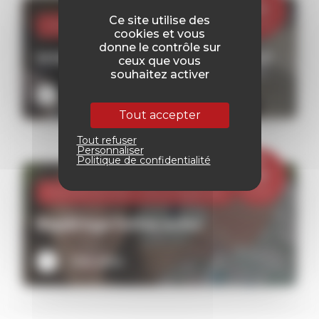
Mai
Ce site utilise des
2026
Vie à l'agence
cookies et vous
donne le contrôle sur
Interview stagiaire – Margaud
ceux que vous
souhaitez activer
Lire plus
Tout accepter
Tout refuser
Personnaliser
Politique de confidentialité
05
Mai
2026
Evenementiel -
Vie à l'agence
Repérage faites écho
Lire plus