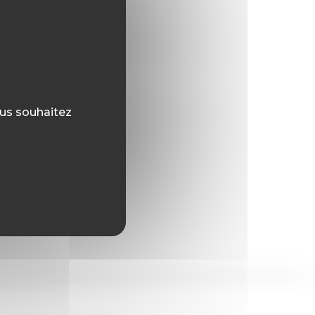
ous souhaitez