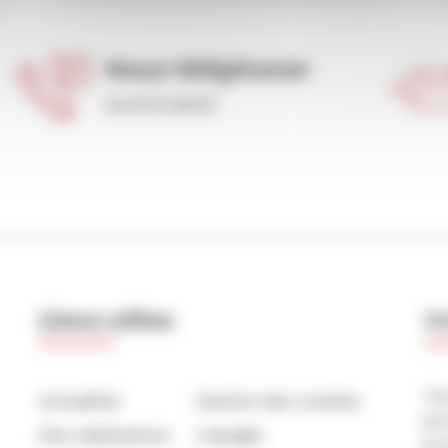
Nous téléphoner
04 91 31 36 67
Liens utiles
V
Da
Actualités
Gestion des cookies
pe
Nos réalisations
L’équipe
pr