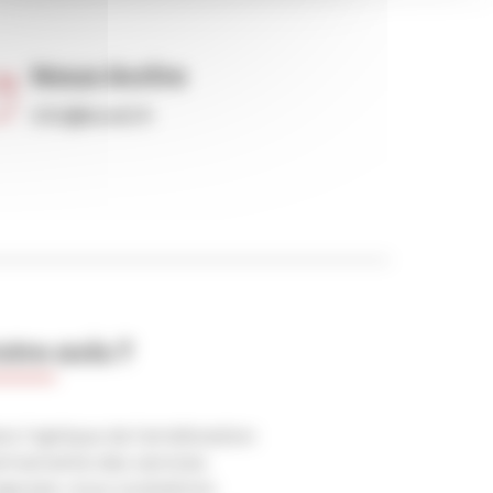
Nous écrire
info@level2.fr
otre avis ?
ns l’optique de l’amélioration
rmamente des services
oposés, nous souhaitons