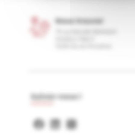
Nous trouver
75 rue Marcelin Berthelot
Antélios II Bat E
13290 Aix-en-Provence
Suivez-nous !