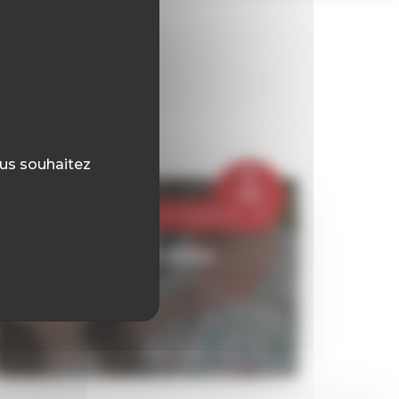
ous souhaitez
05
Mai
2026
Evenementiel -
Vie à l'agence
Repérage faites écho
Lire plus