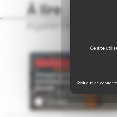
À lire
également
Ce site util
28
Mai
2026
Evenementiel -
Vie à l'agence
Chaque grand événement
commence par une visite
Politique de confident
terrain
Lire plus