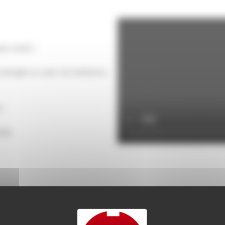
pe Level2 !
t plongée au cœur de l’ambiance
!
ité