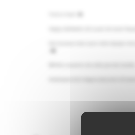
Trick or treat ! 🎃
Happy Halloween de la part de toute l’équi
Nos bureaux mais aussi notre équipe s’es
! 👻
💀Petits souvenirs de cette journée hantée 
#Halloween2023 #Agencedecomm #Créativ