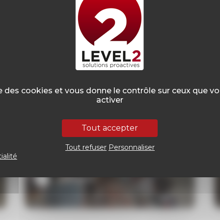
ise des cookies et vous donne le contrôle sur ceux que v
27
activer
Mai
2026
Vie à l'agence
Tout accepter
Interview stagiaire –
Tout refuser
Personnaliser
Margaud
ialité
Lire plus