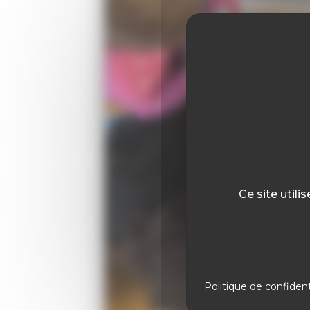
Ce site util
Politique de confident