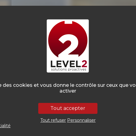
ise des cookies et vous donne le contrôle sur ceux que v
activer
Tout accepter
Tout refuser
Personnaliser
ialité