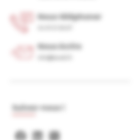
Nous téléphoner
04 91 31 36 67
Nous écrire
info@level2.fr
Suivez-nous !