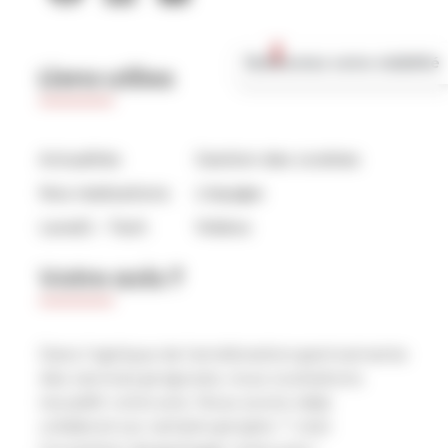
🚀 Boostez votre visibilité
Liens utiles
Actualités
Gestion des cookies
Nos réalisations
L’équipe
Level2 – Tech
Vidéos
Votre avis ?
Dans l’optique de l’amélioration permamente
des services proposés, nous souhaitons
recueillir votre avis. Nous avons déjà
collaboré sur certains projets ? c’est