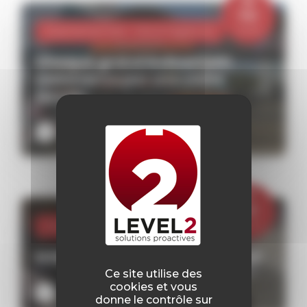
28
Mai
2026
Evenementiel -
Vie à l'agence
Chaque grand événement
commence par une visite
terrain
Lire plus
27
Mai
2026
Vie à l'agence
Interview stagiaire – Margaud
Ce site utilise des
cookies et vous
Lire plus
donne le contrôle sur