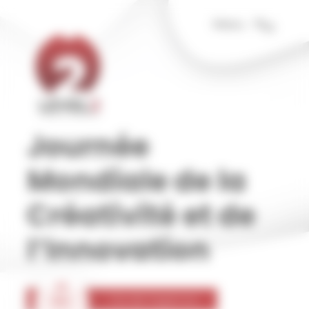
Panneau de gestion des cookies
Menu
Journée
Mondiale de la
Créativité et de
l’Innovation
22
Vie de l'agence
Avr