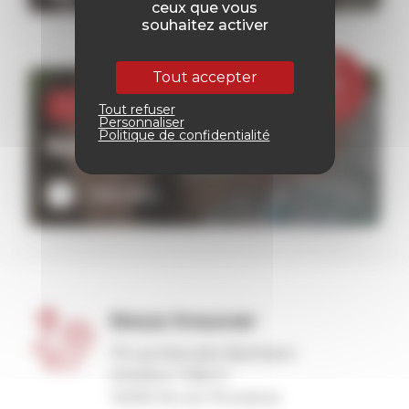
ceux que vous
souhaitez activer
05
Tout accepter
Mai
2026
Evenementiel -
Vie à l'agence
Tout refuser
Personnaliser
Politique de confidentialité
Repérage faites écho
Lire plus
Nous trouver
75 rue Marcelin Berthelot
Antélios II Bat E
13290 Aix-en-Provence