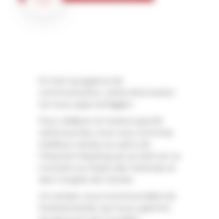
2023
En tant qu’agence de
communication, cette information
ne nous a pas échappé !
Pour célébrer et mettre à profit
cette journée, nous nous sommes
d’ailleurs rendus au salon de
l’Heavent Meeting qui se tient en ce
moment au Palais des Festivals et
des Congrès de Cannes.
Un rendez-vous incontournable de
l’événementiel, qui nous a permis