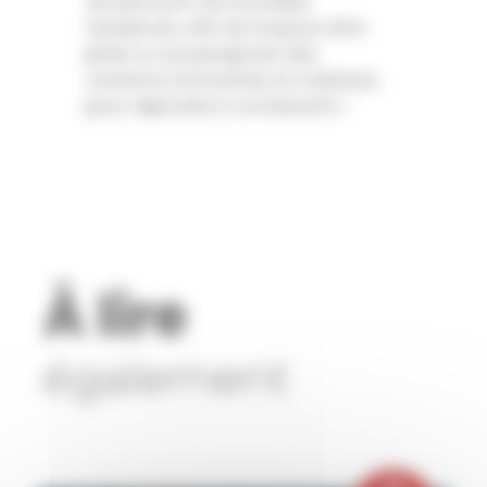
de découvrir de nouvelles
tendances, afin de toujours être
prêts à vous proposer des
solutions innovantes et créatives,
pour répondre à vos besoins !
À lire
également