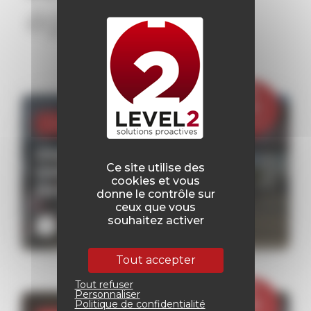
également
28
Mai
2026
Evenementiel -
Vie à l'agence
Chaque grand événement
Ce site utilise des
commence par une visite
cookies et vous
terrain
donne le contrôle sur
ceux que vous
souhaitez activer
Lire plus
Tout accepter
Tout refuser
27
Personnaliser
Politique de confidentialité
Mai