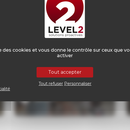
ise des cookies et vous donne le contrôle sur ceux que v
27
activer
Mai
2026
Vie à l'agence
Tout accepter
Interview stagiaire –
Margaud
Tout refuser
Personnaliser
ialité
Lire plus