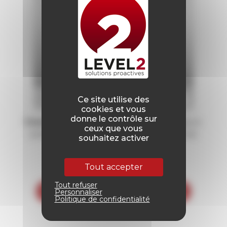
Ce site utilise des
cookies et vous
donne le contrôle sur
Conception
d’un
flyer institutionnel
pour
ceux que vous
présenter les
objectifs
, les acteurs et les
souhaitez activer
événements.
Tout accepter
Tout refuser
Visiter le site
Personnaliser
Politique de confidentialité