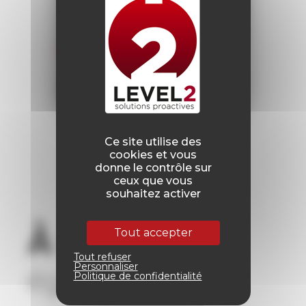
Ce site utilise des
cookies et vous
donne le contrôle sur
ceux que vous
souhaitez activer
À lire
Tout accepter
Tout refuser
Personnaliser
également
Politique de confidentialité