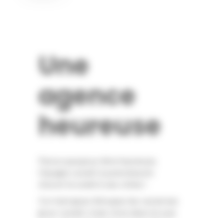
Une
agence
heureuse
Parce que pour être heureuse,
l’équipe Level2 à juste besoin
d’avoir le soleil à ses côtés !
Ce n’est peut-être pas les vacances
pour Level2, mais vivre dans le sud,