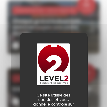
Mai
2026
Evenementiel -
Vie à l'agence
Chaque grand événement
commence par une visite
terrain
Lire plus
27
Mai
2026
Vie à l'agence
Interview stagiaire – Margaud
Ce site utilise des
cookies et vous
Lire plus
donne le contrôle sur