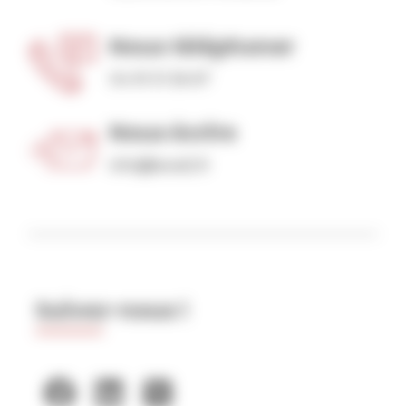
Nous téléphoner
04 91 31 36 67
Nous écrire
info@level2.fr
Suivez-nous !