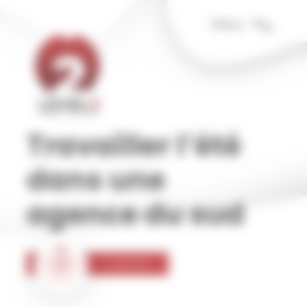
Panneau de gestion des cookies
Menu
Travailler l’été
dans une
agence du sud
09
Comm
Juil
2020