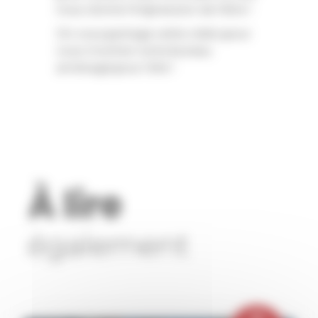
nous donne l’impression de l’être !
On vous partage cette vidéo pour
vous montrer notre bureau
aménagé pour l’été !
À lire
également
28