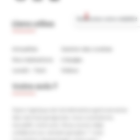
🚀 Boostez votre visibilité
Liens utiles
Actualités
Gestion des cookies
Nos réalisations
L’équipe
Level2 – Tech
Vidéos
Votre avis ?
Dans l’optique de l’amélioration permamente
des services proposés, nous souhaitons
recueillir votre avis. Nous avons déjà
collaboré sur certains projets ? c’est